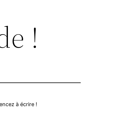
de !
ncez à écrire !